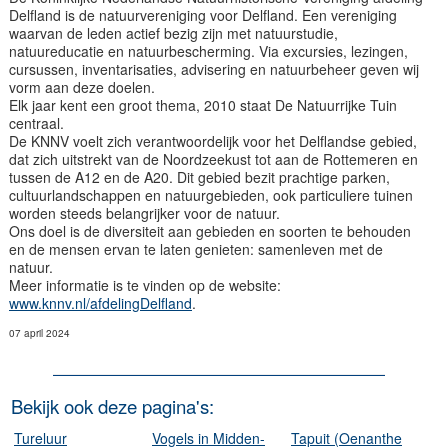
Delfland is de natuurvereniging voor Delfland. Een vereniging
waarvan de leden actief bezig zijn met natuurstudie,
natuureducatie en natuurbescherming. Via excursies, lezingen,
cursussen, inventarisaties, advisering en natuurbeheer geven wij
vorm aan deze doelen.
Elk jaar kent een groot thema, 2010 staat De Natuurrijke Tuin
centraal.
De KNNV voelt zich verantwoordelijk voor het Delflandse gebied,
dat zich uitstrekt van de Noordzeekust tot aan de Rottemeren en
tussen de A12 en de A20. Dit gebied bezit prachtige parken,
cultuurlandschappen en natuurgebieden, ook particuliere tuinen
worden steeds belangrijker voor de natuur.
Ons doel is de diversiteit aan gebieden en soorten te behouden
en de mensen ervan te laten genieten: samenleven met de
natuur.
Meer informatie is te vinden op de website:
www.knnv.nl/afdelingDelfland
.
07 april 2024
Bekijk ook deze pagina's:
Tureluur
Vogels in Midden-
Tapuit (Oenanthe