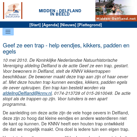
MIDDEN - DELFLAND
IN BEELD
[
Start
] [
Agenda
] [
Nieuws
] [
Plattegrond
]
Geef ze een trap - help eendjes, kikkers, padden en
egels
10 mei 2010. De Koninklijke Nederlandse Natuurhistorische
Vereniging afdeling Delfland is de actie Geef ze een trap, gestart.
Voor bewoners in Delfland, stelt de KNNV kikkertrappen
beschikbaar. De bewoner maakt deze trap aan zijn of haar oever
af. Met deze houten trap kunnen eendjes, kikkers, padden egels
de oever opkruipen. Een trap kan besteld worden via
afdelingDelfland@knnv.nl
, 0174-213728 of 015-2610048. De actie
stopt als de trappen op zijn. Voor tuinders is een apart
programma.
De aanleiding om deze actie zijn de vele hoge oevers in Delfland,
deze zijn zo hoog dat kleine eendjes en andere waterdieren niet
de kant op kunnen. De KNNV heeft een houten trap ontwikkeld
die dat we mogelijk maakt. Ons doel is iedere tuin een eigen trap.