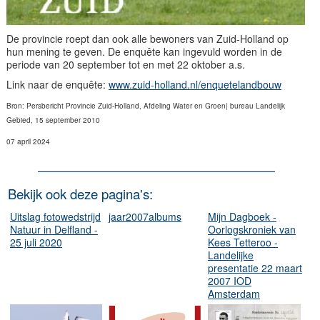
De provincie roept dan ook alle bewoners van Zuid-Holland op
hun mening te geven. De enquête kan ingevuld worden in de
periode van 20 september tot en met 22 oktober a.s.
Link naar de enquête:
www.zuid-holland.nl/enquetelandbouw
Bron: Persbericht Provincie Zuid-Holland, Afdeling Water en Groen| bureau Landelijk
Gebied, 15 september 2010
07 april 2024
Bekijk ook deze pagina's:
Uitslag fotowedstrijd
jaar2007albums
Mijn Dagboek -
Natuur in Delfland -
Oorlogskroniek van
25 juli 2020
Kees Tetteroo -
Landelijke
presentatie 22 maart
2007 IOD
Amsterdam